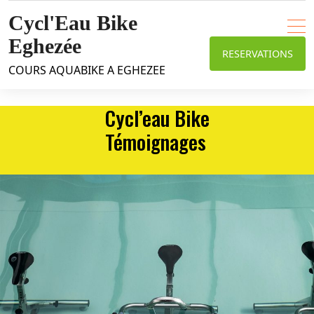
Skip
Cycl'Eau Bike
to
content
Eghezée
RESERVATIONS
COURS AQUABIKE A EGHEZEE
Cycl’eau Bike
Témoignages